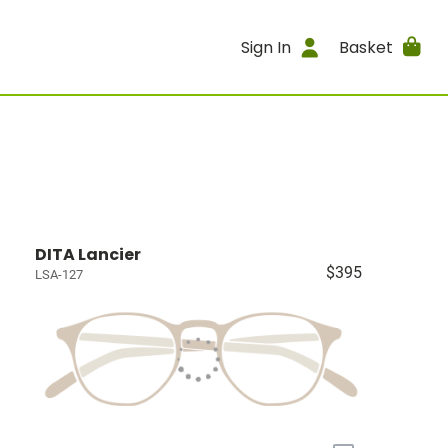
Sign In
Basket
DITA Lancier
$395
LSA-127