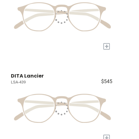
+
DITA Lancier
$545
LSA-439
+