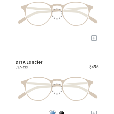
+
DITA Lancier
$495
LSA-433
+