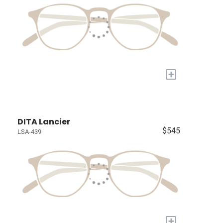
+
DITA Lancier
$545
LSA-439
+