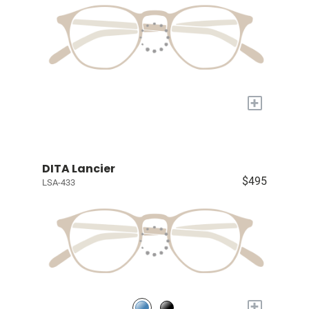
+
DITA Lancier
$495
LSA-433
+