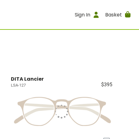
Sign In
Basket
DITA Lancier
$395
LSA-127